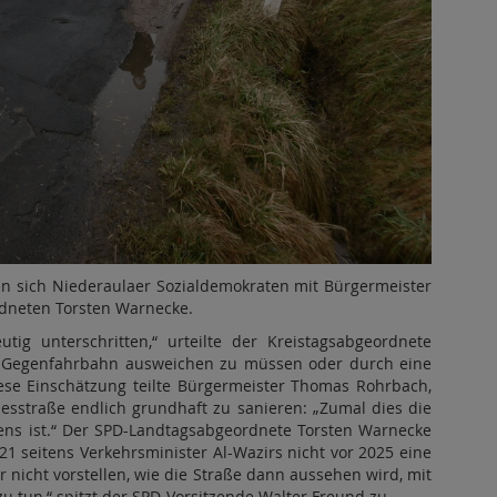
en sich Niederaulaer Sozialdemokraten mit Bürgermeister
neten Torsten Warnecke.
tig unterschritten,“ urteilte der Kreistags­abgeordnete
e Gegenfahrbahn ausweichen zu müssen oder durch eine
iese Einschätzung teilte Bürgermeister Thomas Rohrbach,
ndesstraße endlich grundhaft zu sanieren: „Zumal dies die
sens ist.“ Der SPD-Landtagsabgeordnete Torsten Warnecke
1 seitens Verkehrsminister Al-Wazirs nicht vor 2025 eine
 nicht vorstellen, wie die Straße dann aussehen wird, mit
zu tun,“ spitzt der SPD-Vorsitzende Walter Freund zu.