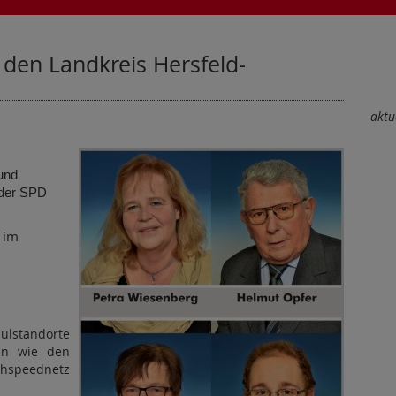
 den Landkreis Hersfeld-
aktu
und
 der SPD
k im
lstandorte
nen wie den
peednetz